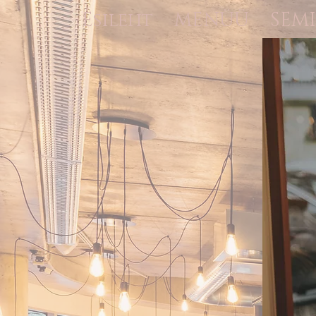
Esileht
MENÜÜ
SEM