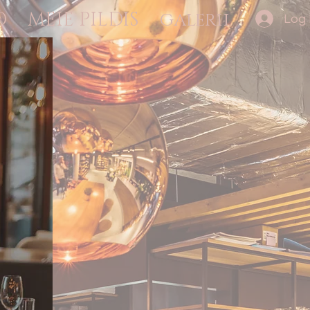
D
MEIE PILDIS
galerii
Log 